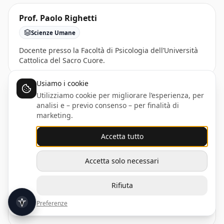
Prof. Paolo Righetti
Scienze Umane
Docente presso la Facoltà di Psicologia dell’Università
Cattolica del Sacro Cuore.
Usiamo i cookie
Utilizziamo cookie per migliorare l’esperienza, per
Dott. Emanuele Rizzardi
analisi e – previo consenso – per finalità di
Economia e Strategia
marketing.
Partner 4Changing.
Accetta tutto
Accetta solo necessari
Dott.ssa Elena Romani
Rifiuta
Scienze Umane
Unità di Ricerca in Psicologia e Arte presso l'Università
Preferenze
Accessibilità
Cattolica del Sacro Cuore.