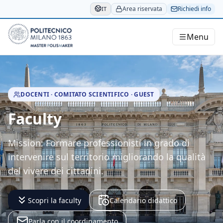
Salta al contenuto principale
Area riservata
Richiedi info
IT
Menu
Master PolisMaker
DOCENTI · COMITATO SCIENTIFICO · GUEST
Faculty
Mission: Formare professionisti in grado di
intervenire sul territorio migliorando la qualità
del vivere dei cittadini.
Scopri la faculty
Calendario didattico
Parla con il coordinamento